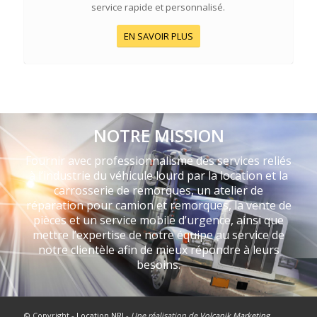
service rapide et personnalisé.
EN SAVOIR PLUS
NOTRE MISSION
Fournir avec professionnalisme des services reliés
à l’industrie du véhicule lourd par la location et la
carrosserie de remorques, un atelier de
réparation pour camion et remorques, la vente de
pièces et un service mobile d’urgence, ainsi que
mettre l’expertise de notre équipe au service de
notre clientèle afin de mieux répondre à leurs
besoins.
© Copyright -
Location NRJ
-
Une réalisation de
Volcanik Marketing