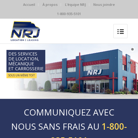
Accueil
À propos
L’équipe NRJ
Nous joindre
1-800-935-5101
DES SERVICES
DE LOCATION,
MÉCANIQUE
ET CARROSSERIE
SOUS UN MÊME TOIT
COMMUNIQUEZ AVEC
NOUS SANS FRAIS AU
1-800-